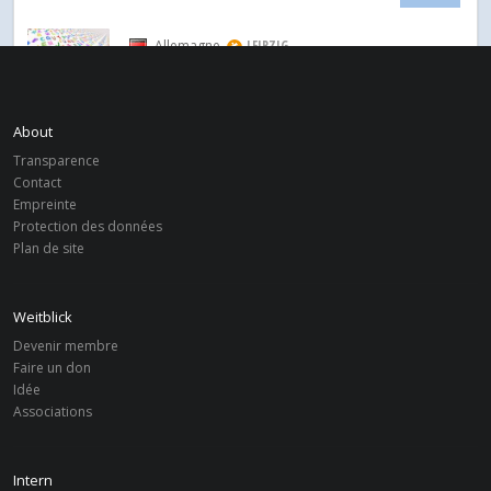
Allemagne
LEIPZIG
Deutschprojekt
About
Allemagne
LEIPZIG
Theater mit Weitblick
Transparence
Contact
Empreinte
Équateur
LEIPZIG
Protection des données
Ecuador Projekt
Plan de site
Weitblick
Devenir membre
Faire un don
Idée
Associations
Intern