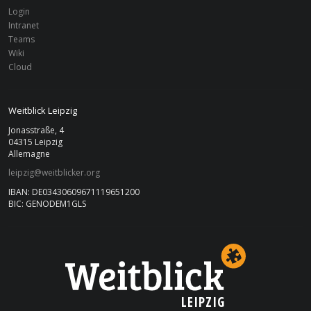
Login
Intranet
Teams
Wiki
Cloud
Weitblick Leipzig
Jonasstraße, 4
04315 Leipzig
Allemagne
leipzig@weitblicker.org
IBAN: DE03430609671119651200
BIC: GENODEM1GLS
LEIPZIG