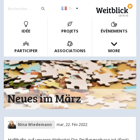
fr
LEIPZIG
IDÉE
PROJETS
ÉVÈNEMENTS
PARTICIPER
ASSOCIATIONS
MORE
Neues im März
Nina Wiedemann
mar, 22. Fév 2022
Hallihallo auf unserer Website! Die Prüfungsphase ist (fast)