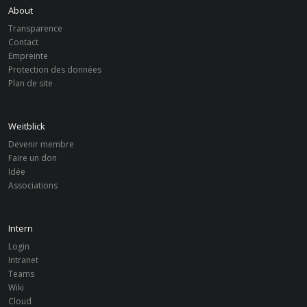
About
Transparence
Contact
Empreinte
Protection des données
Plan de site
FILTRE
Weitblick
Associations
Réinitialiser le
Devenir membre
filtre
Leipzig
Faire un don
Réinitialiser
Idée
Associations
De
À
Rechercher
Intern
Login
Intranet
Teams
Wiki
Cloud