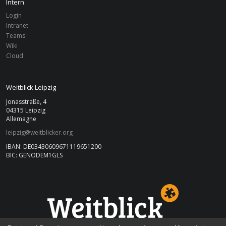
Intern
Login
Intranet
Teams
Wiki
Cloud
Weitblick Leipzig
Jonasstraße, 4
04315 Leipzig
Allemagne
leipzig@weitblicker.org
IBAN: DE03430609671119651200
BIC: GENODEM1GLS