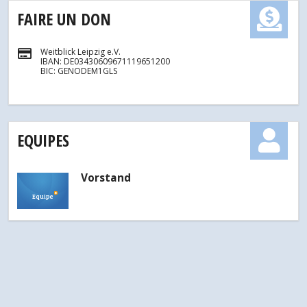
FAIRE UN DON
Weitblick Leipzig e.V.
IBAN: DE03430609671119651200
BIC: GENODEM1GLS
EQUIPES
Vorstand
Equipe