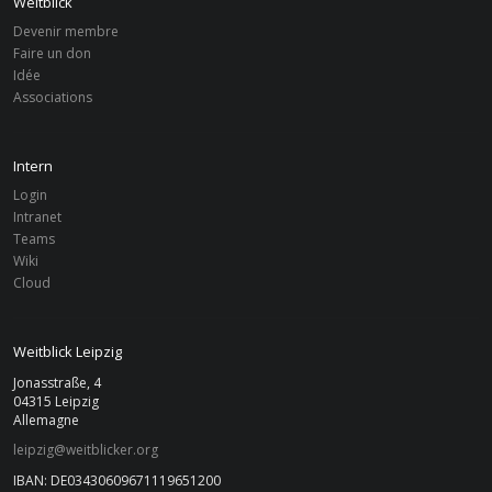
Weitblick
Jahresbericht 2019
Devenir membre
Faire un don
2018
Idée
Associations
Jahresbericht 2018
Intern
2017
Login
Jahresbericht 2017
Intranet
Teams
Wiki
2016
Cloud
Jahresbericht 2016
Weitblick Leipzig
2015
Jonasstraße, 4
Jahresbericht 2015
04315 Leipzig
Allemagne
leipzig@weitblicker.org
2014
IBAN: DE03430609671119651200