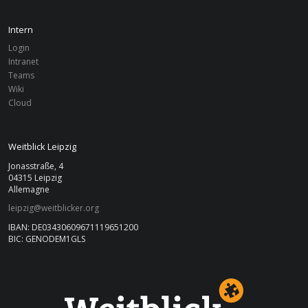
Finanzbericht 2013.
Intern
Login
2012
Intranet
Finanzbericht 2012
Teams
Wiki
Cloud
2011
Finanzbericht 2011.
Weitblick Leipzig
Jonasstraße, 4
04315 Leipzig
Allemagne
leipzig@weitblicker.org
IBAN: DE03430609671119651200
BIC: GENODEM1GLS