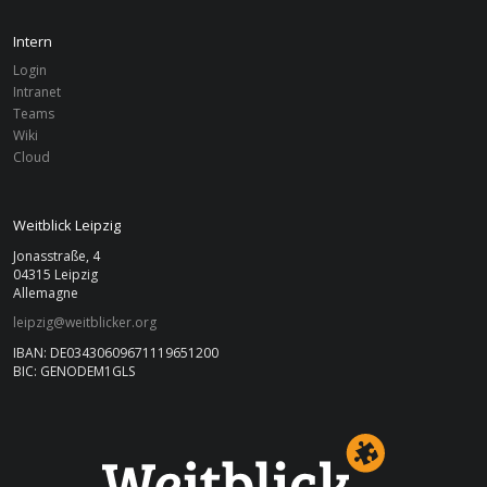
Intern
Login
Intranet
Teams
Wiki
Cloud
Weitblick Leipzig
Jonasstraße, 4
04315 Leipzig
Allemagne
leipzig@weitblicker.org
IBAN: DE03430609671119651200
BIC: GENODEM1GLS