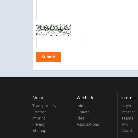
About
Weitblick
Internal
Transparency
Join
Login
Contact
Donate
Intranet
Imprint
Idea
Teams
Privacy
Associations
Wiki
Sitemap
Cloud