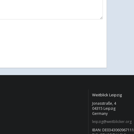
Weitblick Leipzig
Jonasstraße, 4
04315 Leipzig
Germany
leipzig@weitblicker.org
IBAN: DE034306096711