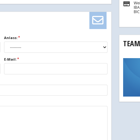
Wei
IB
BI
Anlass:
TEAM
E-Mail: