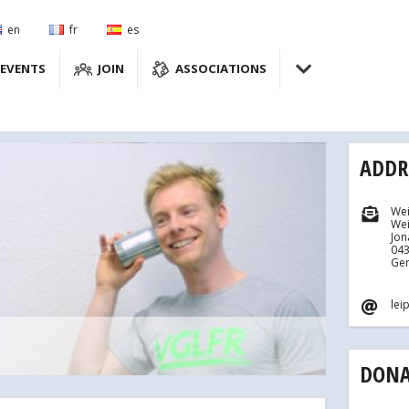
en
fr
es
EVENTS
JOIN
ASSOCIATIONS
ADDR
Wei
Wei
Jon
043
Ge
lei
DONA