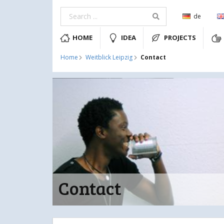
de
HOME
IDEA
PROJECTS
Contact
Home
Weitblick Leipzig
Contact