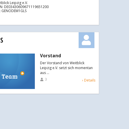
tblick Leipzig e.V.
AN: DE03430609671119651200
C: GENODEM1GLS
S
Vorstand
Der Vorstand von Weitblick
Leipzig e.V. setzt sich momentan
aus …
Team
3
› Details