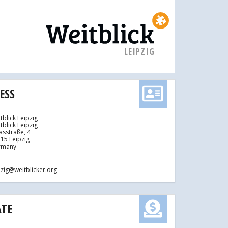
LEIPZIG
ESS
tblick Leipzig
tblick Leipzig
asstraße, 4
15 Leipzig
rmany
pzig@weitblicker.org
TE