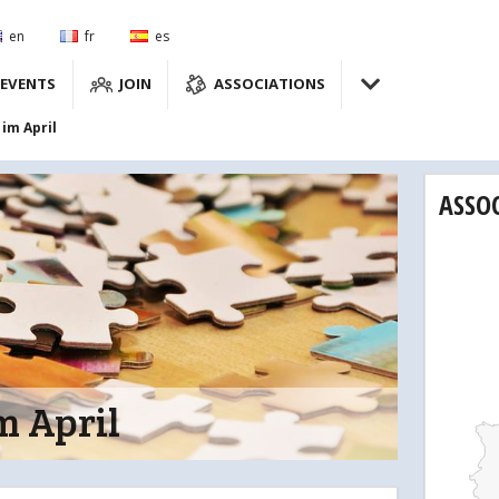
en
fr
es
EVENTS
JOIN
ASSOCIATIONS
im April
ASSO
m April