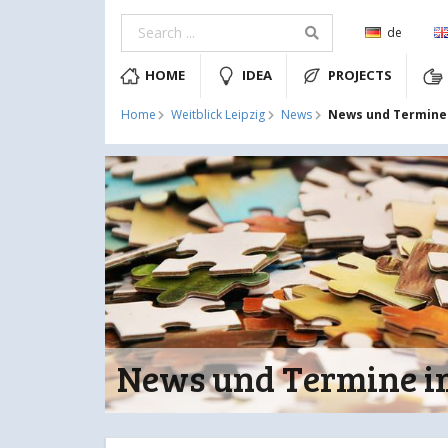
de
HOME
IDEA
PROJECTS
News und Termine 
Home
Weitblick Leipzig
News
News und Termine i