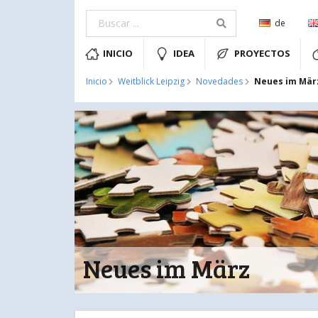
de
INICIO
IDEA
PROYECTOS
Neues im Mär
Inicio
Weitblick Leipzig
Novedades
Neues im März