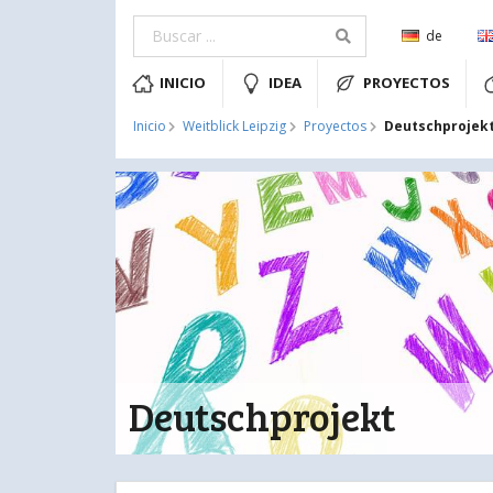
de
INICIO
IDEA
PROYECTOS
Deutschprojek
Inicio
Weitblick Leipzig
Proyectos
Deutschprojekt