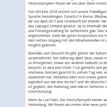
Deutschprojekts freuen wir uns über deine Unters
Von 2014 bis 2018 setzten sich unsere Freiwillige
Sprache beizubringen. Zunächst in Borna, Elbisb
wir seit April 2017 eine Unterkunft bei Brandis. 
das Leipziger Umland gesetzt, da es innerhalb de
und Freizeitgestaltung für Geflüchtete gab. Dies
angenommen. Dank der guten Kooperation mit Hei
dem netten Umgang mit den Mitarbeitenden ist un
möglich gewesen.
Ebenfalls zum Deutsch-Projekt gehört der Kultur
veranstalteten. Der Kulturtag dient dazu, etwas v
zu ermöglichen, etwas von anderen Kulturen zu l
besucht, es wird eine Stadt-Tour gemacht und g
sind keine Grenzen gesetzt! Es soll ein Tag sein,
zusammen hat. Nebenbei kann noch etwas gelern
eigentlich aus wie eine Kirche?) und die deutsche S
ist geplant, den Kulturtag zwei Mal im Semester s
Unterstützung!
Wenn du Lust hast, das Deutschprojekt wieder aufl
Verbindung. Wir freuen uns immer über neue (und al