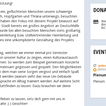
tützung!
DON
n ein, geflüchteten Menschen unsere schwierige
ach, Hopfgarten und Thräna unterwegs, besuchten
Wir haben den Fokus mit diesem Projekt bewusst auf
Wei
IB
r Stadt bereits ein großes Angebot an Deutschhilfe
BI
 wurde bei allen besuchten Menschen stets großartig
mleitung bzw. stellvertretender Heimleitung und
s eine unkomplizierte Gestaltung des Projekts
EVEN
tag, welchen wir immer einmal pro Semester
on unserer Kultur zu zeigen, einen Kulturaustausch
ernen. So werden zum Beispiel gemeinsam Konzerte
jeden
emeinsam gegessen und gespielt. Den Möglichkeiten
LEIPZI
 an dem man seine Sorgen vergisst und einfach Spaß
Plenu
t werden (warum sieht das neue Uni-Gebäude
prache im Alltag trainiert werden. Auf weitere Sicht
Plenum u
tattfinden zu lassen. Dazu brauchen wir deine
eben zu lassen, setz dich gern mit uns in
te ;) ) Gesichter!