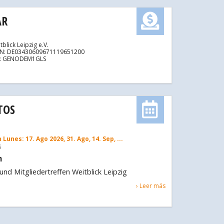
AR
tblick Leipzig e.V.
AN: DE03430609671119651200
C: GENODEM1GLS
TOS
 Lunes: 17. Ago 2026, 31. Ago, 14. Sep, ...
G
m
nd Mitgliedertreffen Weitblick Leipzig
› Leer más