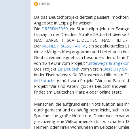
LEIPZIG
Da das Deutschprojekt derzeit pausiert, möchten w
Angebote in Leipzig hinweisen:
Die
DRESDNER59
, ein Stadtteilprojekt der Evang
Leipzig in der Dresdner Straße 59, bietet diver
NACHBARSCHFTSCAFÉ, DEUTSCH-NACHHILFE / HE
Der
MÜHLSTRASSE 14 e. V.
, ein soziokulturelles 
ein vielfältiges Kursprogramm und bietet auch im
Deutschlernen eignet sich besonders der offene Tr
von 16-19 Uhr vom Projekt “
unterwegs & angek
Das Projekt
EisiDeutsch
vom Verein
Best Day e.V.
in der Eisenbahnstraße 97 kostenlos Hilfe beim D
MitSprache
gehört zum Projekt “Wir sind Paten” 
Projekt “Wir sind Paten” gibt es Deutschlandwei
findet am Deutschen Platz 4 oder online statt.
Menschen, die aufgrund einer Notsituation aus ih
durchgemacht und es häufig nicht leicht, sich in D
Sprache eine große Hürde dar. Daher wollen wir v
gleichzeitig eine Willkommenskultur zu schaffen. D
Heimen oder ihren Wohnungen im Leipziger Umlan