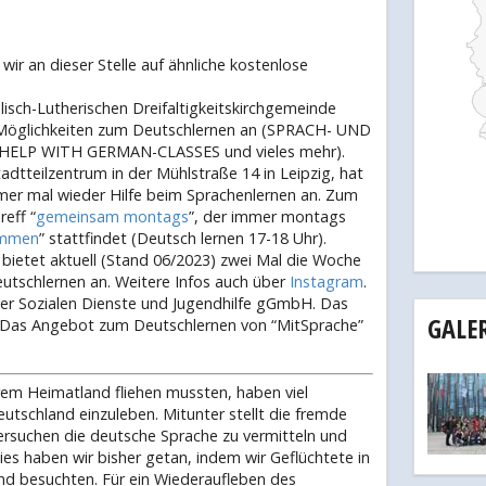
ir an dieser Stelle auf ähnliche kostenlose
elisch-Lutherischen Dreifaltigkeitskirchgemeinde
se Möglichkeiten zum Deutschlernen an (SPRACH- UND
LP WITH GERMAN-CLASSES und vieles mehr).
Stadtteilzentrum in der Mühlstraße 14 in Leipzig, hat
mer mal wieder Hilfe beim Sprachenlernen an. Zum
eff “
gemeinsam montags
”, der immer montags
ommen
” stattfindet (Deutsch lernen 17-18 Uhr).
bietet aktuell (Stand 06/2023) zwei Mal die Woche
eutschlernen an. Weitere Infos auch über
Instagram
.
der Sozialen Dienste und Jugendhilfe gGmbH. Das
GALE
t. Das Angebot zum Deutschlernen von “MitSprache”
rem Heimatland fliehen mussten, haben viel
eutschland einzuleben. Mitunter stellt die fremde
ersuchen die deutsche Sprache zu vermitteln und
ies haben wir bisher getan, indem wir Geflüchtete in
d besuchten. Für ein Wiederaufleben des