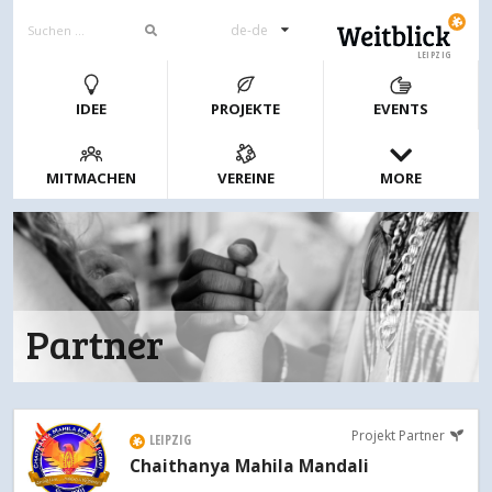
de-de
LEIPZIG
IDEE
PROJEKTE
EVENTS
MITMACHEN
VEREINE
MORE
Partner
Projekt Partner
LEIPZIG
Chaithanya Mahila Mandali