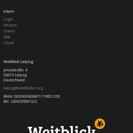
Intern
Login
Intranet
Teams
Wiki
Cloud
Weitblick Leipzig
Jonasstraße, 4
04315 Leipzig
Deutschland
leipzig@weitblicker.org
IBAN: DE03430609671119651200
BIC: GENODEM1GLS