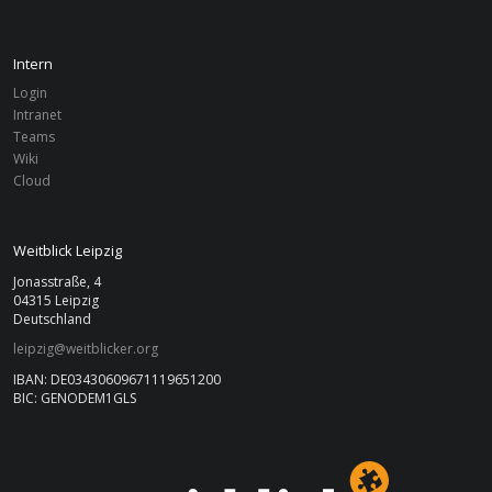
Intern
Login
Intranet
Teams
Wiki
Cloud
Weitblick Leipzig
Jonasstraße, 4
04315 Leipzig
Deutschland
leipzig@weitblicker.org
IBAN: DE03430609671119651200
BIC: GENODEM1GLS