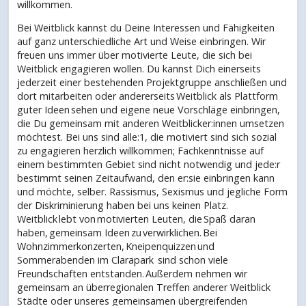
willkommen.
Bei Weitblick kannst du Deine Interessen und Fähigkeiten
auf ganz unterschiedliche Art und Weise einbringen. Wir
freuen uns immer über motivierte Leute, die sich bei
Weitblick engagieren wollen. Du kannst Dich einerseits
jederzeit einer bestehenden Projektgruppe anschließen und
dort mitarbeiten oder andererseits Weitblick als Plattform
guter Ideen sehen und eigene neue Vorschläge einbringen,
die Du gemeinsam mit anderen Weitblicker:innen umsetzen
möchtest. Bei uns sind alle:1, die motiviert sind sich sozial
zu engagieren herzlich willkommen; Fachkenntnisse auf
einem bestimmten Gebiet sind nicht notwendig und jede:r
bestimmt seinen Zeitaufwand, den er:sie einbringen kann
und möchte, selber. Rassismus, Sexismus und jegliche Form
der Diskriminierung haben bei uns keinen Platz.
Weitblick lebt von motivierten Leuten, die Spaß daran
haben, gemeinsam Ideen zu verwirklichen. Bei
Wohnzimmerkonzerten, Kneipenquizzen und
Sommerabenden im Clarapark sind schon viele
Freundschaften entstanden. Außerdem nehmen wir
gemeinsam an überregionalen Treffen anderer Weitblick
Städte oder unseres gemeinsamen übergreifenden