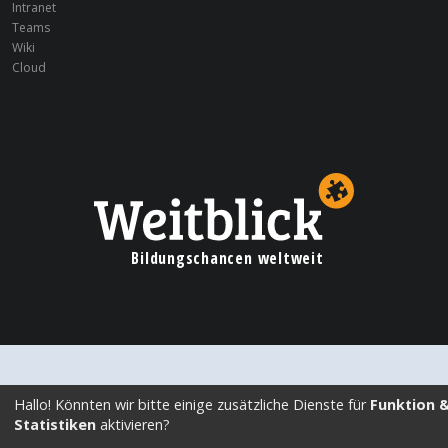
Mo, 26. Aug 2024
Intranet
MÜNSTER
Teams
Beninreise 2024
Wiki
Cloud
Mi, 31. Jul 2024
LEIPZIG
Blog
Liquidation beschlossen
Mo, 22. Jan 2024
MÜNSTER
Nachhaltigkeit bei Weitblick?
Bildungschancen weltweit
Hallo! Könnten wir bitte einige zusätzliche Dienste für
Funktion 
Statistiken
aktivieren?