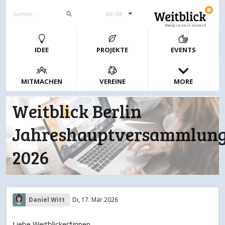
de-de
Bildungschancen weltweit
IDEE
PROJEKTE
EVENTS
MITMACHEN
VEREINE
MORE
Weitblick Berlin
Jahreshauptversammlun
2026
Daniel Witt
Di, 17. Mär 2026
Liebe Weitblicker*innen,