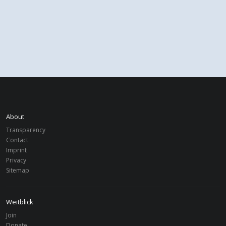
About
Transparency
Contact
Imprint
Privacy
Sitemap
Weitblick
Join
Donate