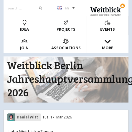
en
Education opportunities worldwide!
IDEA
PROJECTS
EVENTS
JOIN
ASSOCIATIONS
MORE
Weitblick Berlin
Jahreshauptversammlun
2026
Daniel Witt
Tue, 17. Mar 2026
Liebe Weitblicker*innen,