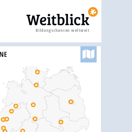
Bildungschancen weltweit
INE