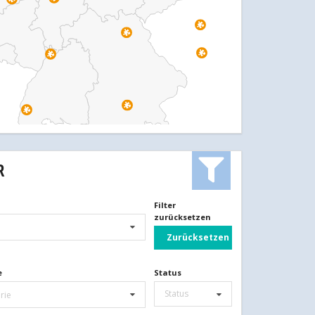
R
Filter
zurücksetzen
Zurücksetzen
e
Status
Status
rie