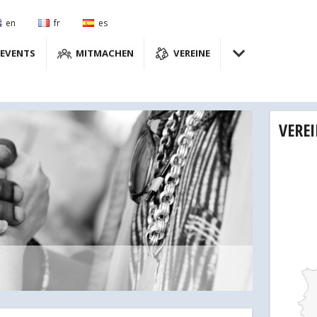
en
fr
es
EVENTS
MITMACHEN
VEREINE
VERE