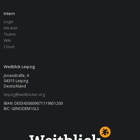
Finanzbericht 2013.
Intern
Login
2012
Intranet
Finanzbericht 2012
Teams
Wiki
Cloud
2011
Finanzbericht 2011.
Weitblick Leipzig
Jonasstraße, 4
04315 Leipzig
Deutschland
leipzig@weitblicker.org
IBAN: DE03430609671119651200
BIC: GENODEM1GLS