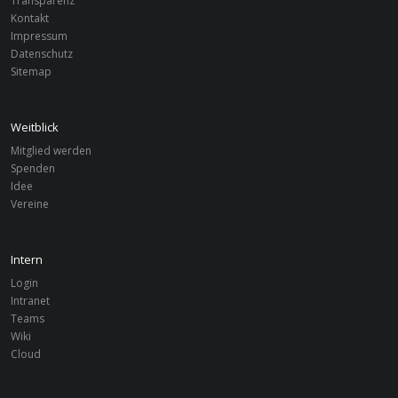
Transparenz
Kontakt
Impressum
Deutschland
LEIPZIG
Datenschutz
Theater mit Weitblick
Sitemap
Ecuador
LEIPZIG
Weitblick
Ecuador Projekt
Mitglied werden
Spenden
Idee
Vereine
Intern
Login
Intranet
Teams
Wiki
Cloud