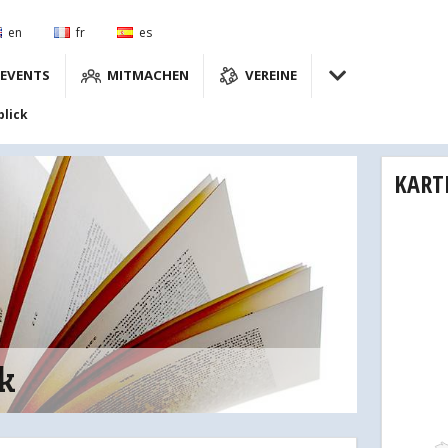
en
fr
es
EVENTS
MITMACHEN
VEREINE
blick
KART
k