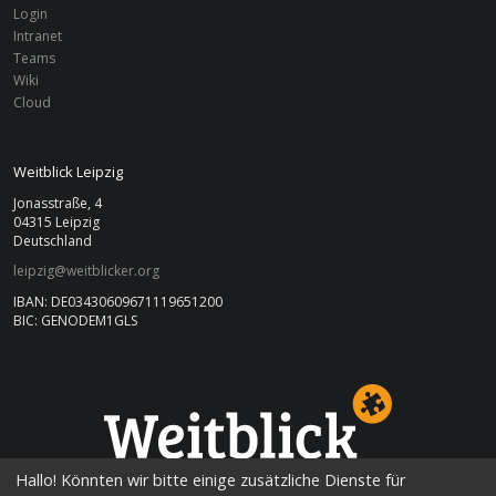
Login
Intranet
Teams
Wiki
Cloud
Weitblick Leipzig
Jonasstraße, 4
04315 Leipzig
Deutschland
leipzig@weitblicker.org
IBAN: DE03430609671119651200
BIC: GENODEM1GLS
LEIPZIG
Hallo! Könnten wir bitte einige zusätzliche Dienste für