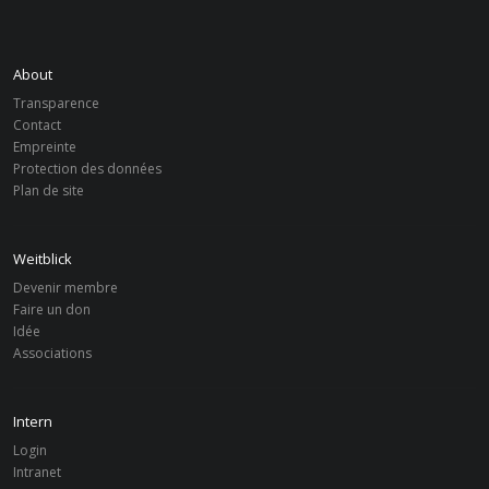
Weitblick Spendenlauf
jeu, 21. Mai 2026
|
MÜNSTER
About
Jahreshauptversammlung 2026
Transparence
Contact
dim, 10. Mai 2026
|
MÜNSTER
Empreinte
Weitblick Poetry Slam NEUE WÄNDE Festival
Protection des données
Plan de site
ACTUALITÉS
Weitblick
Devenir membre
Faire un don
mer, 10. Avr 2019
Idée
MÜNSTER
Associations
News
KulTour startet eine neue Radtour
rund um Nachhaltigkeit
Intern
Login
Intranet