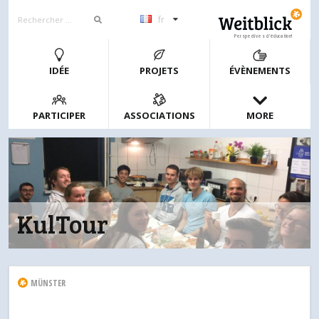
fr
Perspectives d’éducation!
IDÉE
PROJETS
ÉVÈNEMENTS
PARTICIPER
ASSOCIATIONS
MORE
KulTour
MÜNSTER