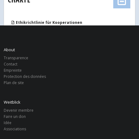
Ethikrichtlinie für Kooperationen
Satzung
About
Transparence
Contact
Empreinte
Protection des données
Plan de site
Weitblick
Devenir membre
Faire un don
Idée
Associations