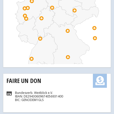
FAIRE UN DON
Bundesverb. Weitblick e.V.
IBAN: DE29430609674056931400
BIC: GENODEM1GLS