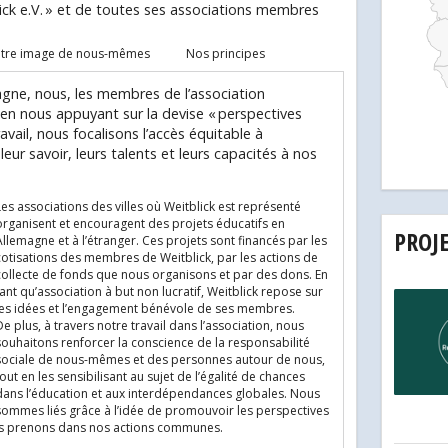
blick e.V. » et de toutes ses associations membres
tre image de nous-mêmes
Nos principes
gne, nous, les membres de l’association
s en nous appuyant sur la devise « perspectives
vail, nous focalisons l’accès équitable à
eur savoir, leurs talents et leurs capacités à nos
Les associations des villes où Weitblick est représenté
organisent et encouragent des projets éducatifs en
PROJ
Allemagne et à l’étranger. Ces projets sont financés par les
cotisations des membres de Weitblick, par les actions de
collecte de fonds que nous organisons et par des dons. En
ant qu’association à but non lucratif, Weitblick repose sur
les idées et l’engagement bénévole de ses membres.
e plus, à travers notre travail dans l’association, nous
souhaitons renforcer la conscience de la responsabilité
sociale de nous-mêmes et des personnes autour de nous,
out en les sensibilisant au sujet de l’égalité de chances
dans l’éducation et aux interdépendances globales. Nous
sommes liés grâce à l’idée de promouvoir les perspectives
ous prenons dans nos actions communes.