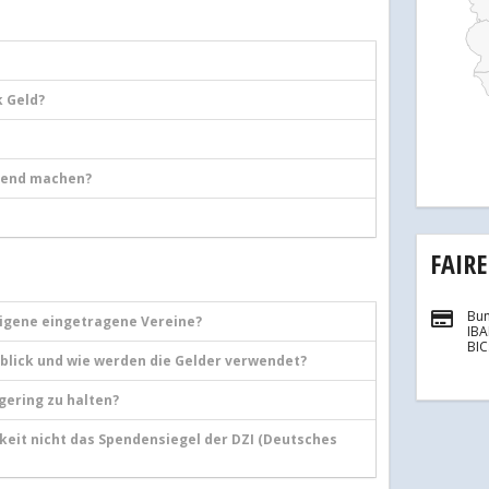
k Geld?
ltend machen?
FAIR
Bun
eigene eingetragene Vereine?
IB
BI
blick und wie werden die Gelder verwendet?
gering zu halten?
eit nicht das Spendensiegel der DZI (Deutsches