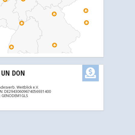
E UN DON
desverb. Weitblick e.V.
AN: DE29430609674056931400
C: GENODEM1GLS