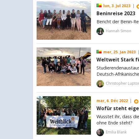
lun, 3. Jul 2023
|
Beninreise 2023
Bericht der Benin-R
Hannah Simon
mer, 25. Jan 2023
Weltweit Stark f
Studierendenaustaus
Deutsch-Afrikanisch
Christopher Lupto
mar, 6. Déc 2022
|
Wofür steht eige
Wusstet ihr, dass di
ohne Ende steht?
Emilia Blank