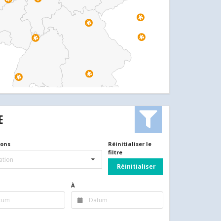
E
ions
Réinitialiser le
filtre
ation
Réinitialiser
À