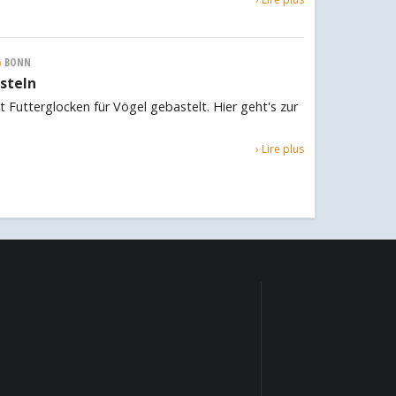
BONN
steln
Futterglocken für Vögel gebastelt. Hier geht's zur
› Lire plus