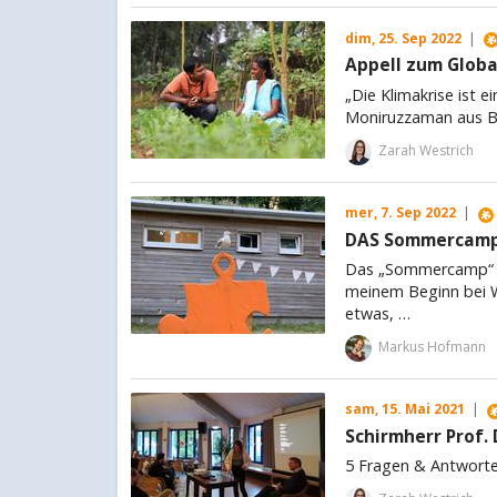
dim, 25. Sep 2022
|
Appell zum Globa
„Die Klimakrise ist
Moniruzzaman aus B
Zarah Westrich
mer, 7. Sep 2022
|
DAS Sommercamp
Das „Sommercamp“ – 
meinem Beginn bei W
etwas, …
Markus Hofmann
sam, 15. Mai 2021
|
Schirmherr Prof.
5 Fragen & Antwort