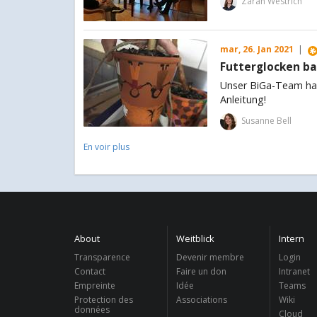
Zarah Westrich
mar, 26. Jan 2021
|
Futterglocken ba
Unser BiGa-Team hat 
Anleitung!
Susanne Bell
En voir plus
About
Weitblick
Intern
Transparence
Devenir membre
Login
Contact
Faire un don
Intranet
Empreinte
Idée
Teams
Protection des
Associations
Wiki
données
Cloud