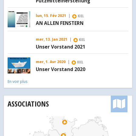
Putzmittelherstellung
lun, 15. Fév 2021
|
KIEL
AN ALLEN FENSTERN
mer, 13. Jan 2021
|
KIEL
Unser Vorstand 2021
mer, 1. Avr 2020
|
KIEL
N
Unser Vorstand 2020
En voir plus
ASSOCIATIONS