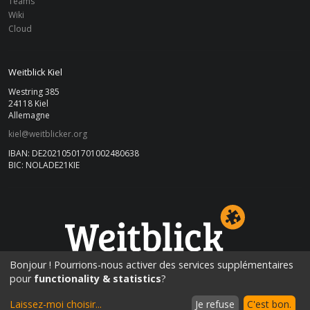
Teams
Wiki
Cloud
Weitblick Kiel
Westring 385
24118 Kiel
Allemagne
kiel@weitblicker.org
IBAN: DE20210501701002480638
BIC: NOLADE21KIE
KIEL
Bonjour ! Pourrions-nous activer des services supplémentaires
pour
functionality & statistics
?
Laissez-moi choisir
...
Je refuse
C'est bon.