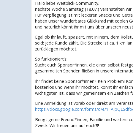
Hallo liebe Weitblick-Community,
nächste Woche Samstag (18.07.) veranstalten wir 
Für Verpflegung ist mit leckeren Snacks und Geträ
haben unser wunderbares Glücksrad mit coolen G
und natürlich könnt ihr mit uns über unseren neu
Egal ob ihr lauft, spaziert, mit Inlinern, dem Ro
seid: jede Runde zählt. Die Strecke ist ca. 1 km la
zurücklegen möchtet.
So funktioniert’s:
Sucht euch Sponsor*innen, die einen selbst festg
gesammelten Spenden fließen in unsere internatio
Ihr findet keine Sponsor*innen? Kein Problem! Ko
kostenlos und wenn ihr möchtet, könnt ihr einfach
wichtigsten ist, dass wir gemeinsam ein Zeichen f
Eine Anmeldung ist vorab oder direkt am Veranst
https://docs.google.com/forms/d/e/1FAIpQLS
Bringt gerne Freund*innen, Familie und weitere c
Zweck. Wir freuen uns auf euch🧡