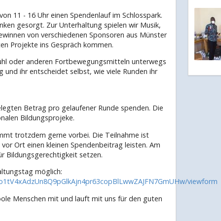
von 11 - 16 Uhr einen Spendenlauf im Schlosspark.
nken gesorgt. Zur Unterhaltung spielen wir Musik,
ewinnen von verschiedenen Sponsoren aus Münster
sten Projekte ins Gespräch kommen.
llstuhl oder anderen Fortbewegungsmitteln unterwegs
ng und ihr entscheidet selbst, wie viele Runden ihr
elegten Betrag pro gelaufener Runde spenden. Die
nalen Bildungsprojeke.
mmt trotzdem gerne vorbei. Die Teilnahme ist
 vor Ort einen kleinen Spendenbeitrag leisten. Am
ür Bildungsgerechtigkeit setzen.
altungstag möglich:
dfoo1tV4xAdzUn8Q9pGlkAjn4pr63copBlLwwZAJFN7GmUHw/viewform
oole Menschen mit und lauft mit uns für den guten