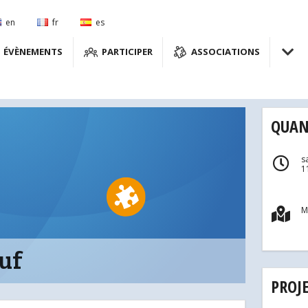
en
fr
es
ÉVÈNEMENTS
PARTICIPER
ASSOCIATIONS
QUAN
s
1
M
uf
PROJ