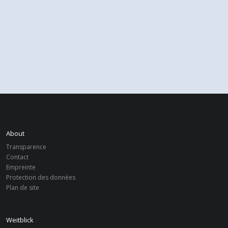
About
Transparence
Contact
Empreinte
Protection des données
Plan de site
Weitblick