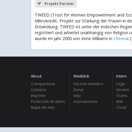
Projekt Partner
TWEED (Trust for Women Empowerment and Econo
Mikrokredit- Projekt zur Stärkung der Frauen in d
Entwicklung. TWEED ist unter der indischen Regie
registriert und arbeitet unabhängig von Religion
wurde im Jahr 2000 von Irene Williams in
Chennai
(
About
Weitblick
Intern
Transparencia
Hacerte miembro
Login
Contacto
Donar
Intranet
Imprimir
Idea
Teams
Protección de datos
Associaciones
Wiki
Mapa del sitio
Cloud