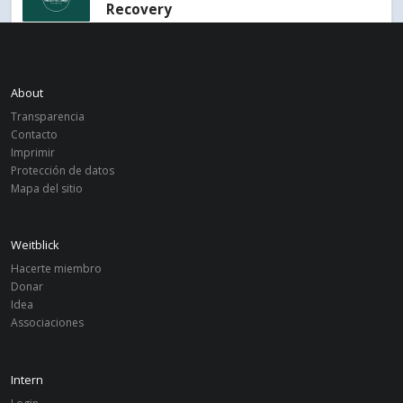
Recovery
Alemania
PLUS
Project
Bildungsförderung Plus
About
Transparencia
Alemania
BONN
Contacto
Project
Poetry Slam
Imprimir
Protección de datos
Mapa del sitio
Weitblick
Hacerte miembro
Donar
Idea
Associaciones
Intern