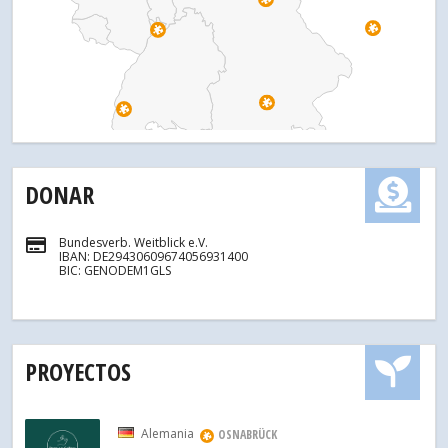
DONAR
Bundesverb. Weitblick e.V.
IBAN: DE29430609674056931400
BIC: GENODEM1GLS
PROYECTOS
Alemania
OSNABRÜCK