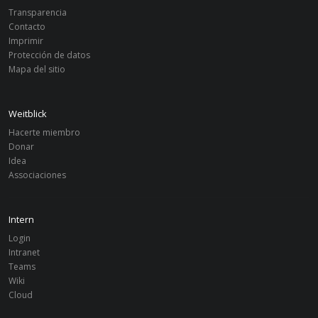
Transparencia
2025
Contacto
Finanzbericht 2024
Imprimir
Protección de datos
Mapa del sitio
2024
Finanzbericht 2023
Weitblick
Hacerte miembro
2023
Donar
Idea
Finanzbericht 2022
Associaciones
2022
Intern
Finanzbericht 2021
Login
Intranet
Teams
2021
Wiki
Finanzbericht 2020
Cloud