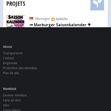
PROJETS
Allemagne
MARBURG
🥕 Marburger Saisonkalender 🥦
Inde
MARBURG
TWEED
About
Transparence
Pérou
MARBURG
Contact
Instituto de Desarrollo y Medio
Empreinte
Ambiente (IDMA-Perú)
Protection des données
Plan de site
Weitblick
Devenir membre
Faire un don
Idée
Associations