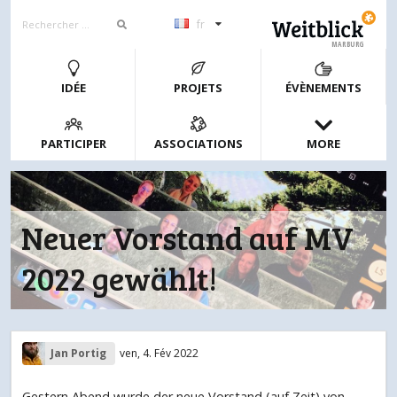
fr
MARBURG
IDÉE
PROJETS
ÉVÈNEMENTS
PARTICIPER
ASSOCIATIONS
MORE
Neuer Vorstand auf MV
2022 gewählt!
Jan Portig
ven, 4. Fév 2022
Gestern Abend wurde der neue Vorstand (auf Zeit) von