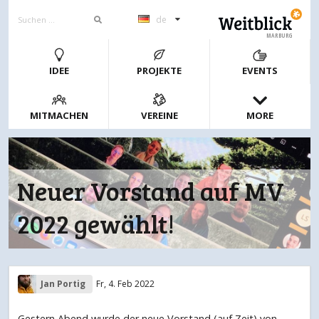
de
MARBURG
IDEE
PROJEKTE
EVENTS
MITMACHEN
VEREINE
MORE
Neuer Vorstand auf MV
2022 gewählt!
Jan Portig
Fr, 4. Feb 2022
Gestern Abend wurde der neue Vorstand (auf Zeit) von