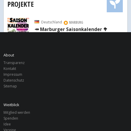
PROJEKTE
Deutschland
MARBURG
🥕 Marburger Saisonkalender 🥦
Indien
MARBURG
TWEED
About
Transparenz
Peru
MARBURG
Kontakt
Instituto de Desarrollo y Medio
Impressum
Ambiente (IDMA-Perú)
Datenschutz
Sitemap
Weitblick
Mitglied werden
Spenden
Idee
Vereine