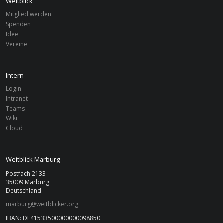
Weitblick
Mitglied werden
Spenden
FILTER
Idee
Vereine
Vereine
Filter zurücksetzen
Zurücksetzen
Marburg
Intern
Von
Bis
Login
Intranet
Teams
Suchen
Wiki
Cloud
Weitblick Marburg
Postfach 2133
35009 Marburg
Deutschland
marburg@weitblicker.org
IBAN: DE41533500000000098850