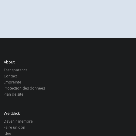
About
Transparence
Contact
Empreinte
Protection des données
Plan de site
Weitblick
Devenir membre
Faire un don
Idée