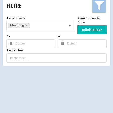
FILTRE
Associations
Réinitialiser le
filtre
Marburg
Réinitialiser
De
À
Rechercher