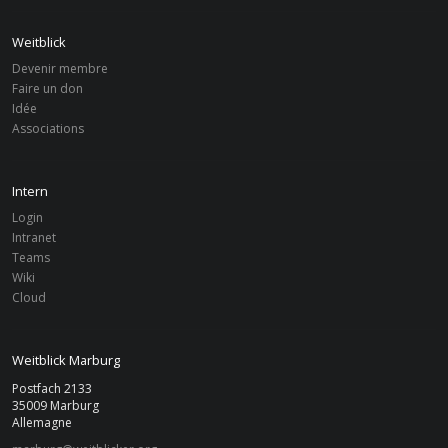
Weitblick
Devenir membre
FILTRE
Faire un don
Idée
Associations
Associations
Réinitialiser le
filtre
Marburg
Réinitialiser
Intern
De
À
Login
Intranet
Teams
Rechercher
Wiki
Cloud
Weitblick Marburg
Postfach 2133
35009 Marburg
Allemagne