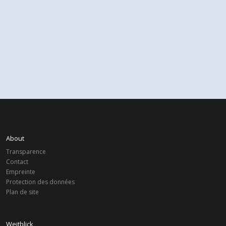
About
Transparence
Contact
Empreinte
Protection des données
Plan de site
Weitblick