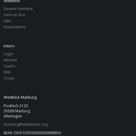
Weitblick
Devenir membre
Faire un don
FAIRE UN DON
Idée
Associations
Weitblick Marburg e. V.
IBAN: DE41533500000000098850
BIC: HELADEF1MAR
Intern
Login
Intranet
Teams
ACTUALITÉS
Wiki
Cloud
ven, 22. Avr 2022
|
MARBURG
Weitblick Marburg
Engagier-Dich-Messe mit Weitblick
Marburg!
Postfach 2133
35009 Marburg
Allemagne
ven, 22. Avr 2022
|
MARBURG
marburg@weitblicker.org
Infoabend SoSe 2022 in Präsenz!
IBAN: DE41533500000000098850