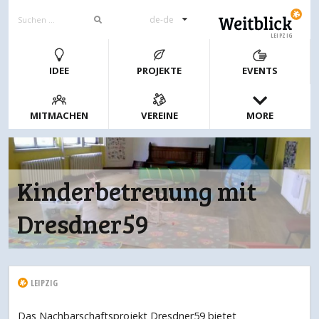
de-de
LEIPZIG
IDEE
PROJEKTE
EVENTS
MITMACHEN
VEREINE
MORE
Kinderbetreuung mit
Dresdner59
LEIPZIG
Das Nachbarschaftsprojekt Dresdner59 bietet