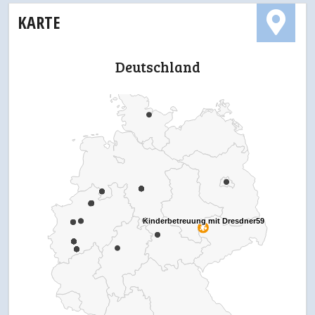
KARTE
Deutschland
Kinderbetreuung mit Dresdner59
Kinderbetreuung mit Dresdner59