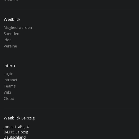
Weitblick
EVENTS
Mitglied werden
Spenden
Idee
jeden Montag: 17. Aug 2026, 31. Aug, 14. Sep, ...
Vereine
LEIPZIG
Plenum
Intern
Login
Intranet
Teams
Wiki
Cloud
Weitblick Leipzig
Jonasstraße, 4
04315 Leipzig
Deutschland