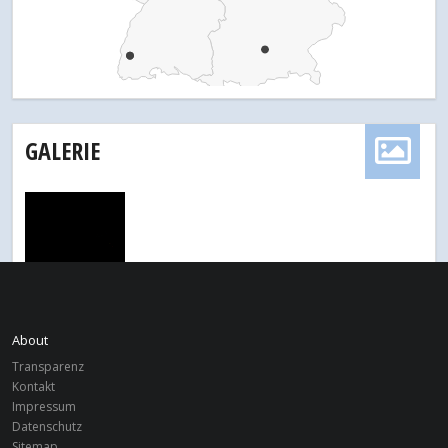
GALERIE
About
SPENDEN
Transparenz
Kontakt
Weitblick Leipzig e.V.
Impressum
IBAN: DE03430609671119651200
Datenschutz
BIC: GENODEM1GLS
Sitemap