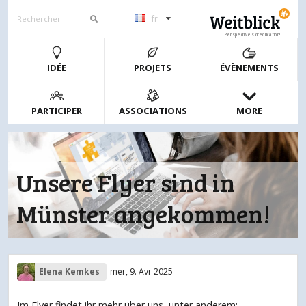
fr
Perspectives d’éducation!
IDÉE
PROJETS
ÉVÈNEMENTS
PARTICIPER
ASSOCIATIONS
MORE
Unsere Flyer sind in
Münster angekommen!
Elena Kemkes
mer, 9. Avr 2025
Im Flyer findet ihr mehr über uns, unter anderem: