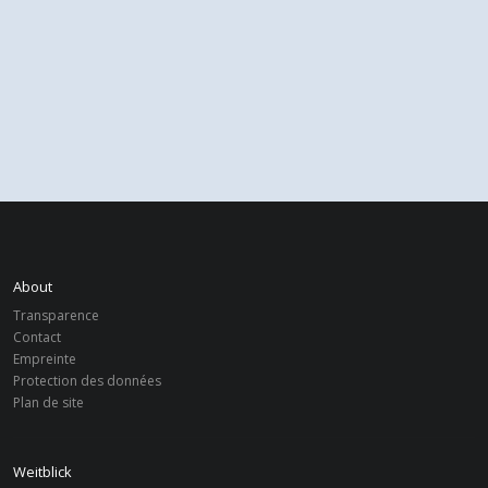
About
Transparence
Contact
Empreinte
Protection des données
Plan de site
Weitblick