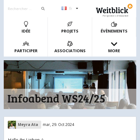
fr
Perspectives d’éducation!
IDÉE
PROJETS
ÉVÈNEMENTS
PARTICIPER
ASSOCIATIONS
MORE
Infoabend WS24/25
Meyra Ata
mar, 29. Oct 2024
Hallo ihr Lieben :)