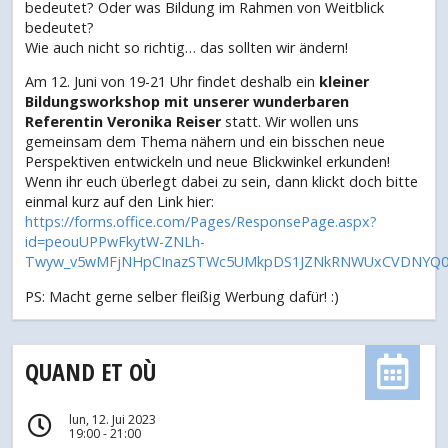
bedeutet? Oder was Bildung im Rahmen von Weitblick
bedeutet?
Wie auch nicht so richtig… das sollten wir ändern!
Am 12. Juni von 19-21 Uhr findet deshalb ein
kleiner
Bildungsworkshop mit unserer wunderbaren
Referentin Veronika Reiser
statt. Wir wollen uns
gemeinsam dem Thema nähern und ein bisschen neue
Perspektiven entwickeln und neue Blickwinkel erkunden!
Wenn ihr euch überlegt dabei zu sein, dann klickt doch bitte
einmal kurz auf den Link hier:
https://forms.office.com/Pages/ResponsePage.aspx?
id=peouUPPwFkytW-ZNLh-
Twyw_v5wMFjNHpCInazSTWc5UMkpDS1JZNkRNWUxCVDNYQ0
PS: Macht gerne selber fleißig Werbung dafür! :)
QUAND ET OÙ
lun, 12. Jui 2023
19:00 - 21:00