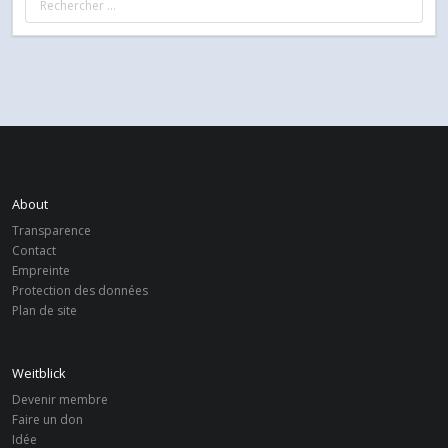
About
Transparence
Contact
Empreinte
Protection des données
Plan de site
Weitblick
Devenir membre
Faire un don
Idée