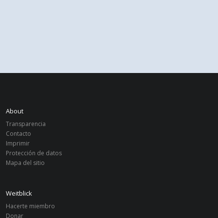
About
Transparencia
Contacto
Imprimir
Protección de datos
Mapa del sitio
Weitblick
Hacerte miembro
Donar