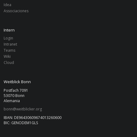
Idea
Associaciones
Intern
Login
Intranet
Teams
Wiki
Cloud
Weitblick Bonn
Postfach 7091
53070 Bonn
Alemania
bonn@weitblicker.org
IBAN: DE96430609674013260600
BIC: GENODEM1GLS