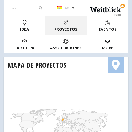
es
BONN
IDEA
PROYECTOS
EVENTOS
PARTICIPA
ASSOCIACIONES
MORE
MAPA DE PROYECTOS
1
2
4
10
20