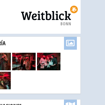
BONN
RÍA