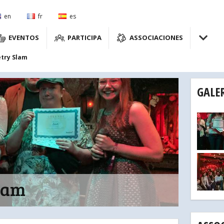
en
fr
es
EVENTOS
PARTICIPA
ASSOCIACIONES
etry Slam
GALE
Slam