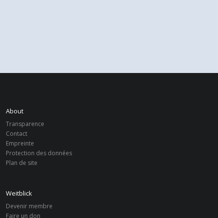
About
Transparence
Contact
Empreinte
Protection des données
Plan de site
Weitblick
Devenir membre
Faire un don