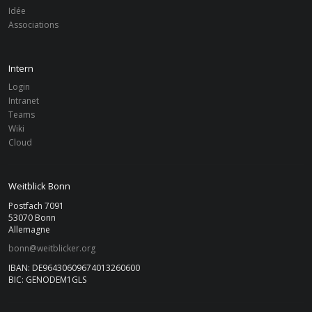
Idée
Associations
Intern
Login
Intranet
Teams
Wiki
Cloud
Weitblick Bonn
Postfach 7091
53070 Bonn
Allemagne
bonn@weitblicker.org
IBAN: DE96430609674013260600
BIC: GENODEM1GLS