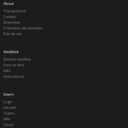
About
Ouganda
BONN
Transparence
Weitblick Bonn meets SCOSP
Contact
Empreinte
Ouganda
BONN
Protection des données
Ausbildungsstätte und Grundschule in
Plan de site
Uganda
Weitblick
Devenir membre
Faire un don
Idée
Associations
Intern
Login
Intranet
Teams
Wiki
Cloud