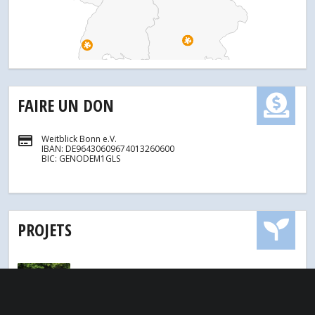
FAIRE UN DON
Weitblick Bonn e.V.
IBAN: DE96430609674013260600
BIC: GENODEM1GLS
PROJETS
Allemagne
BONN
BiBo Bildungspatenschaften